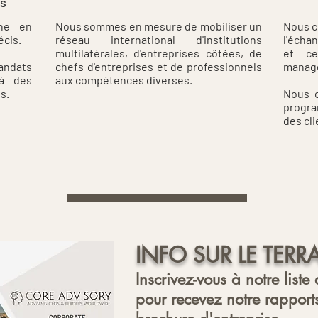
ts
che en
Nous sommes en mesure de mobiliser un
Nous c
écis.
réseau international d'institutions
l'écha
multilatérales, d'entreprises côtées, de
et ce
andats
chefs d'entreprises et de professionnels
manag
 à des
aux compétences diverses.
s.
Nous c
progr
des cli
INFO SUR LE TERR
Inscrivez-vous à notre liste
pour recevez notre rapports