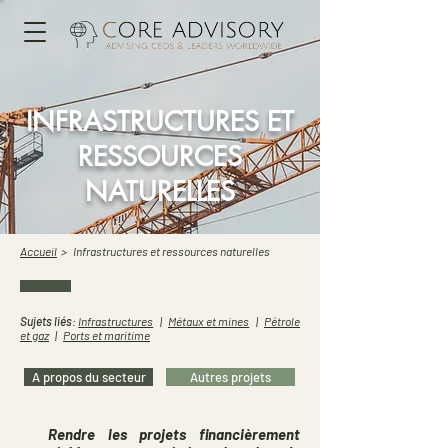
INFRASTRUCTURES ET
RESSOURCES
NATURELLES
Accueil
> Infrastructures et ressources naturelles
Sujets liés
:
Infrastructures
|
Métaux et mines
|
Pétrole
et gaz
|
Ports et maritime
A propos du secteur
Autres projets
Rendre les projets financièrement