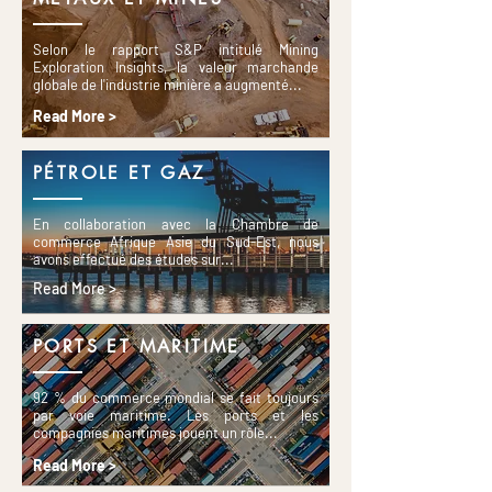
Selon le rapport S&P intitulé Mining
Exploration Insights, la valeur marchande
globale de l'industrie minière a augmenté...
Read More >
P
ÉTROLE ET GAZ
En collaboration avec la Chambre de
commerce Afrique Asie du Sud-Est, nous
avons effectué des études sur...
Read More >
PORTS ET MARITIME
92 % du commerce mondial se fait toujours
par voie maritime. Les ports et les
compagnies maritimes jouent un rôle...
Read More >