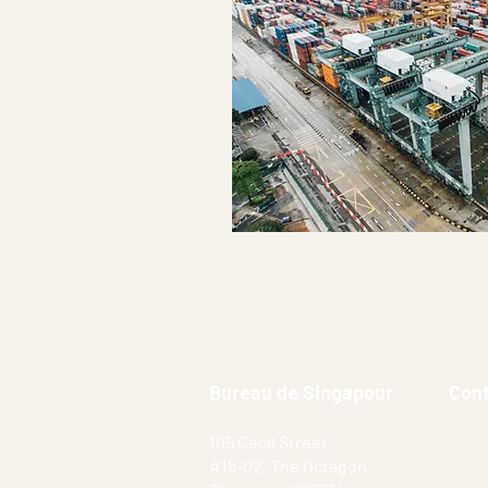
Bureau de Singapour
Con
105 Cecil Street
#15-02, The Octagon