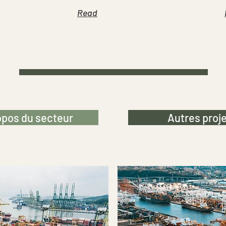
Read
opos du secteur
Autres proj