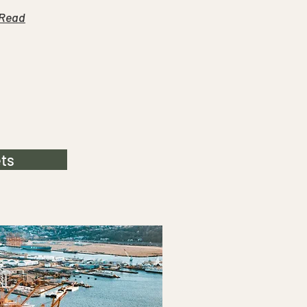
Read
ets