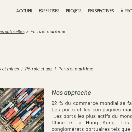
ACCUEIL
EXPERTISES
PROJETS
PERSPECTIVES
À PR
es naturelles
>
Ports et maritime
 et mines
|
Pétrole et gaz
|
Ports et maritime
Nos approche
92 % du commerce mondial se fait
Les ports et les compagnies mari
Les ports les plus actifs du mon
Chine et à Hong Kong. Les 
conglomérats portuaires tels que 