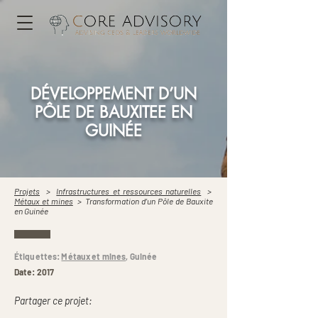
DÉVELOPPEMENT D’UN
PÔLE DE BAUXITEE EN
GUINÉE
Projets
>
Infrastructures et ressources naturelles
>
Métaux et mines
> Transformation d’un Pôle de Bauxite
en Guinée
Étiquettes:
Métaux et mines
,
Guinée
Date: 2017
Partager ce projet: