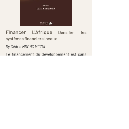
Financer L'Afrique
Densifier les
systèmes financiers locaux
By Cédric MBENG MEZUI
Le financement du développement est sans
aucun doute une priorité pour l’Afrique.
Cela a été clairement approuvé par la
communauté mondiale dans le Plan d’action
d’Addis-Abeba en 2016. Pourtant, il y a une
pénurie de connaissances pratiques sur cette
question importante. Dans cet ouvrage,
Cedric Mbeng Mezui comble cette lacune et
jette un éclairage sur les développements
récents et les tendances sur le continent. Le
livre est un must pour les décideurs, les
universitaires et les autres parties prenantes
qui cherchent des solutions pour financer le
développement de l’Afrique.